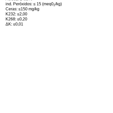
ind. Peróxidos: ≤ 15 (meq0
/kg)
2
Ceras: ≤150 mg/kg
K232: ≤2,00
K268: ≤0,20
ΔK: ≤0,01