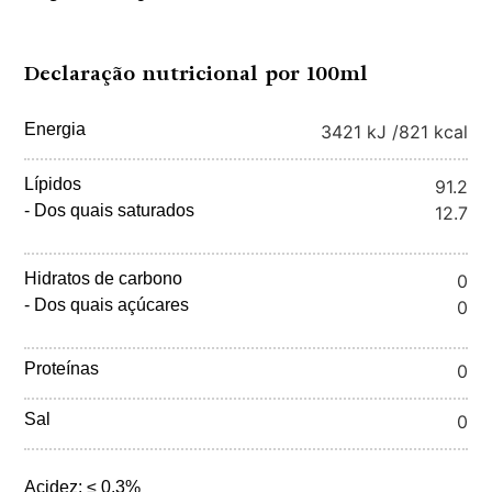
Declaração nutricional por 100ml
Energia
3421 kJ /
821 kcal
Lípidos
91.2
- Dos quais saturados
12.7
Hidratos de carbono
0
- Dos quais açúcares
0
Proteínas
0
Sal
0
Acidez: ≤ 0,3%