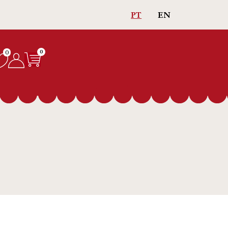
Portes gratuítos em compras > 75€
PT
EN
0
0