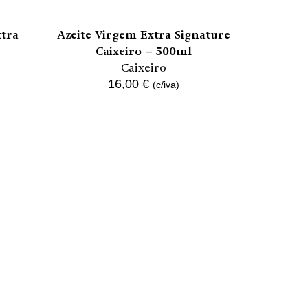
xtra
Azeite Virgem Extra Signature
Caixeiro – 500ml
Caixeiro
16,00
€
(c/iva)
ADICIONAR AO CARRINHO