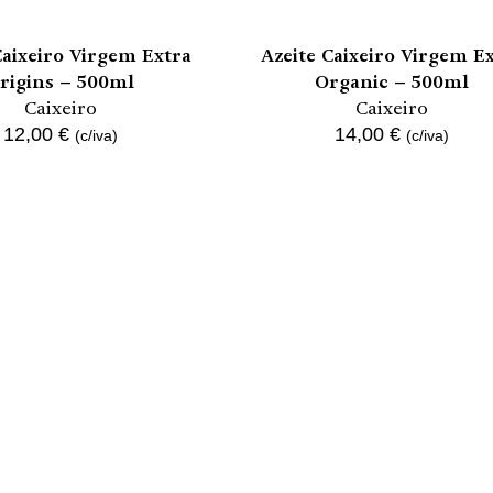
Caixeiro Virgem Extra
Azeite Caixeiro Virgem E
rigins – 500ml
Organic – 500ml
Caixeiro
Caixeiro
12,00
€
14,00
€
(c/iva)
(c/iva)
IONAR AO CARRINHO
ADICIONAR AO CARRINHO